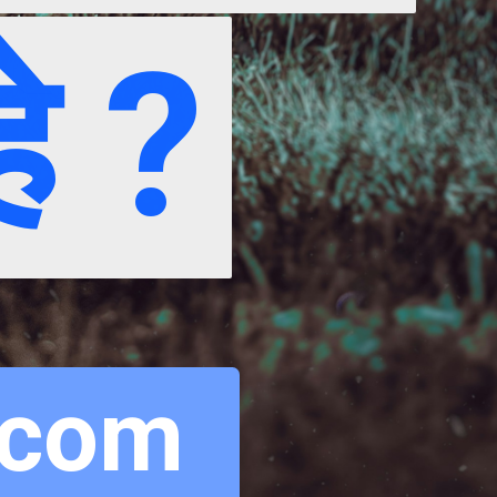
े ?
े ?
.com 