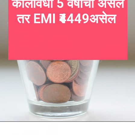
कालावधी 5 वर्षाची असेल
तर EMI ₹4449असेल