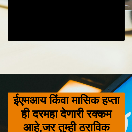
ईएमआय किंवा मासिक हप्ता
ही दरमहा देणारी रक्कम
आहे,जर तुम्ही ठराविक