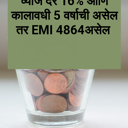
व्याज दर 16% आणि
कालावधी 5 वर्षाची असेल
तर EMI ₹4864असेल