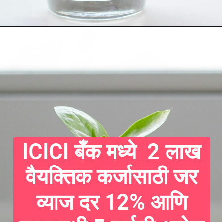
ICICI बँक मध्ये 2 लाख
वैयक्तिक कर्जासाठी जर
व्याज दर 12% आणि