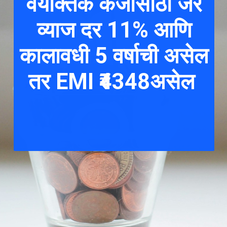
वैयक्तिक कर्जासाठी जर
व्याज दर 11% आणि
कालावधी 5 वर्षाची असेल
तर EMI ₹4348असेल