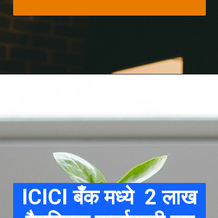
ICICI बँक मध्ये 2 लाख