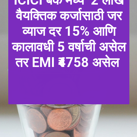
ICICI बँक मध्ये 2 लाख
वैयक्तिक कर्जासाठी जर
व्याज दर 15% आणि
कालावधी 5 वर्षाची असेल
तर EMI ₹4758 असेल