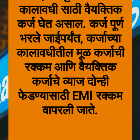
कालावधी साठी वैयक्तिक
कर्ज घेत असाल. कर्ज पूर्ण
भरले जाईपर्यंत, कर्जाच्या
कालावधीतील मूळ कर्जाची
रक्कम आणि वैयक्तिक
कर्जाचे व्याज दोन्ही
फेडण्यासाठी EMI रक्कम
वापरली जाते.