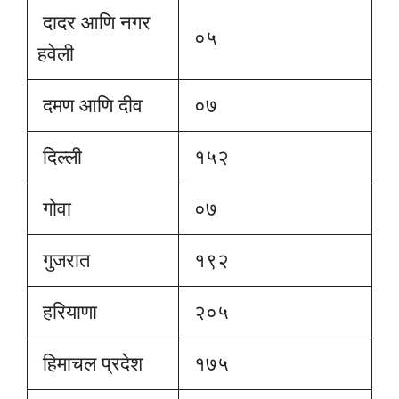
दादर आणि नगर
०५
हवेली
दमण आणि दीव
०७
दिल्ली
१५२
गोवा
०७
गुजरात
१९२
हरियाणा
२०५
हिमाचल प्रदेश
१७५