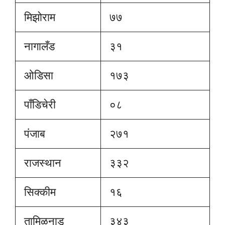
मिझोराम
७७
नागालँड
३१
ओडिसा
१७३
पॉंडिचेरी
०८
पंजाब
२७१
राजस्थान
३३२
सिक्कीम
१६
तामिळनाडू
३४३