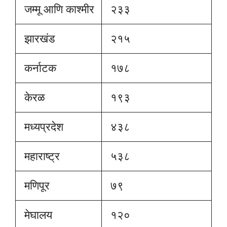
जम्मू आणि काश्मीर
२३३
झारखंड
२१५
कर्नाटक
१७८
केरळ
१९३
मध्यप्रदेश
४३८
महाराष्ट्र
५३८
मणिपूर
७९
मेघालय
१२०