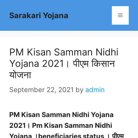
Skip
Sarakari Yojana
to
Menu
content
PM Kisan Samman Nidhi
Yojana 2021। पीएम किसान
योजना
September 22, 2021
by
admin
PM Kisan Samman Nidhi Yojana
2021। Pm Kisan Samman Nidhi
Yojana ।beneficiaries status ।
पीएम