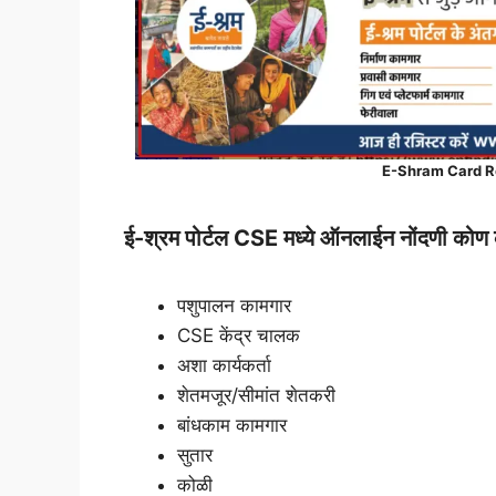
E-Shram Card Re
ई-श्रम
पोर्टल CSE मध्ये ऑनलाईन नोंदणी को
पशुपालन कामगार
CSE केंद्र चालक
अशा कार्यकर्ता
शेतमजूर/सीमांत शेतकरी
बांधकाम कामगार
सुतार
कोळी