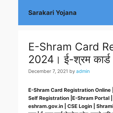
Skip
Sarakari Yojana
to
content
E-Shram Card Reg
2024। ई-श्रम कार्ड 
December 7, 2021
by
admin
E-Shram Card Registration Online
Self Registration |E-Shram Portal 
eshram.gov.in | CSE Login | Shramik c