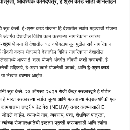
ि पात्रता, आवश्यक कागदपत्रे, ई श्रम कार्ड साठी ऑनलाइन
ु केली. ई-श्रम कार्ड योजना हि देशातील सर्वात महत्वाची योजना
 अंतर्गत देशातील विविध काम करणाऱ्या नागरिकांना त्यांच्या
ई-श्रम
योजना ही देशातील १८ वयोगटापासून पुढील सर्व नागरिकांना
ड नोंदणी करून घेतल्याने देशातील विविध नागरिकांना देशातील
ा लेखामध्ये आपण ई-श्रम योजने अंतर्गत नोंदणी कशी करायची, ई-
ेची उद्दिष्टये, ई-श्रम कार्ड योजनेची फायदे, आणि
ई-श्रम कार्ड
ण या लेखात बघणार आहोत.
दव यांनी सुरु केले. २६ ऑगस्ट २०२१ रोजी केंद्र सरकारद्वारे हे पोर्टल
भारत सरकारच्या सर्वात जुन्या आणि महत्त्वाच्या मंत्रालयांपैकी एक
त कामगारांचा राष्ट्रीय डेटाबेस (NDUW) तयार करण्यासाठी E-
े जाईल. त्यामध्ये नाव, व्यवसाय, पत्ता, शैक्षणिक पात्रता,
ांच्या रोजगारक्षमतेची इष्टतम प्राप्ती करण्यासाठी आणि त्यांना